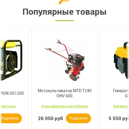
Популярные товары
Мотокультиватор MTD T240
Генерат
PION GG1200
OHV 600
G
енераторы
Культиваторы и мотоблоки
Бензинов
26 050 руб
5 550 ру
Подробнее
Подробнее