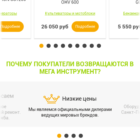
OHV 600
G
енераторы
Культиваторы и мотоблоки
Бензинов
26 050 руб
5 550 ру
Подробнее
Подробнее
ПОЧЕМУ ПОКУПАТЕЛИ ВОЗВРАЩАЮТСЯ В
МЕГА ИНСТРУМЕНТ?
осаем
Низкие цены
ное
Оборуд
Мы являемся официальными дилерами
ый ремонт.
Санкт-Пе
ведущих мировых брендов.
ужба.