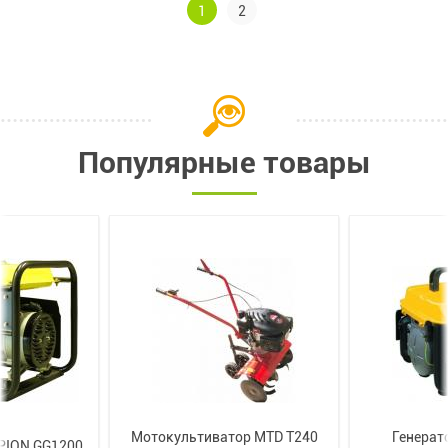
1
2
Популярные товары
Мотокультиватор MTD T240
Генерат
PION GG1200