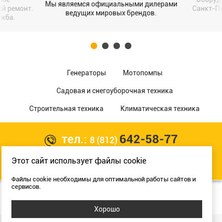
Мы являемся официальными дилерами
ый ремонт.
Санкт-Пе
ведущих мировых брендов.
ужба.
Генераторы
Мотопомпы
Садовая и снегоуборочная техника
Строительная техника
Климатическая техника
тел.:
642-58-77
8 (812)
Этот сайт использует файлы cookie
Разработка сайта:
Файлы cookie необходимы для оптимальной работы сайтов и
сервисов.
© Copyright 2017 «Мега Пром»
все права защищены
Хорошо