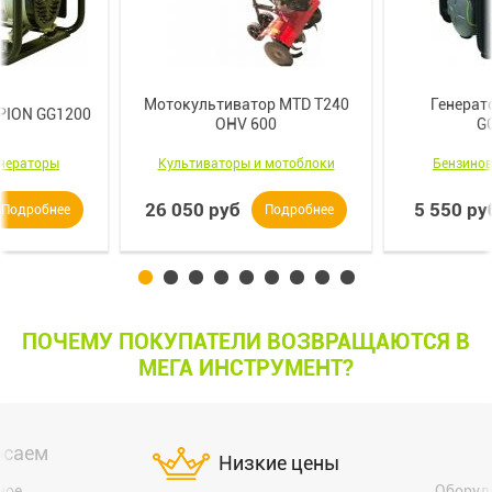
Мотокультиватор MTD T240
Генерат
PION GG1200
OHV 600
G
енераторы
Культиваторы и мотоблоки
Бензинов
26 050 руб
5 550 ру
Подробнее
Подробнее
ПОЧЕМУ ПОКУПАТЕЛИ ВОЗВРАЩАЮТСЯ В
МЕГА ИНСТРУМЕНТ?
осаем
Низкие цены
ное
Оборуд