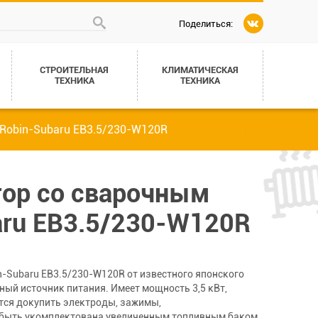
Поделиться:
СТРОИТЕЛЬНАЯ
КЛИМАТИЧЕСКАЯ
ТЕХНИКА
ТЕХНИКА
 Robin-Subaru EB3.5/230-W120R
тор со сварочным
aru EB3.5/230-W120R
-Subaru EB3.5/230-W120R от известного японского
ный источник питания. Имеет мощность 3,5 кВт,
ется докупить электроды, зажимы,
т быть укомплектована увеличенным топливным баком