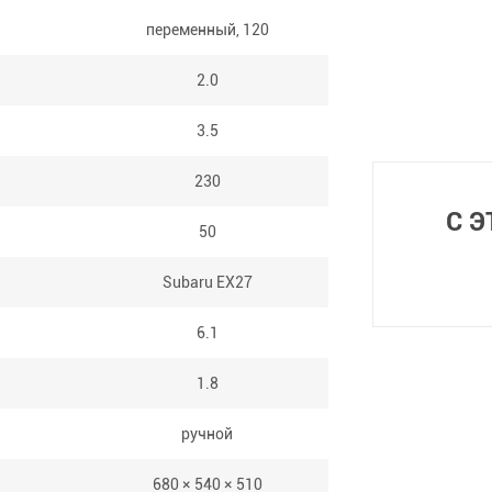
переменный, 120
2.0
3.5
230
С 
50
Subaru EX27
6.1
1.8
ручной
680 × 540 × 510