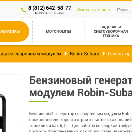
8 (812) 642-58-77
Заказать звонок
многоканальный
САДОВАЯ И
ЕНЕРАТОРЫ
МОТОПОМПЫ
СНЕГОУБОРОЧНАЯ
ТЕХНИКА
оры со сварочным модулем
Robin-Subaru
Генератор
Бензиновый генера
модулем Robin-Sub
Бензиновый генератор со сварочным модулем Robin
производителя хорош в строительстве и как аварий
топливный бак 6,1 л. Для работы со сваркой требу
провода.Дополнительно, как опция, станция може